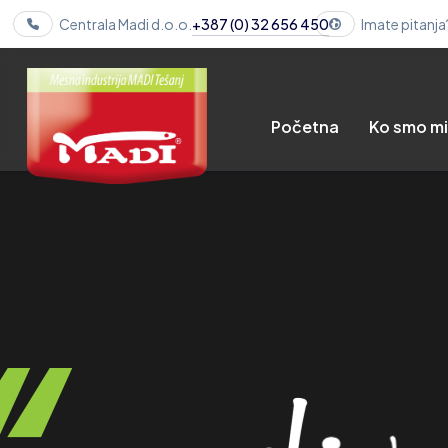
Centrala Madi d.o.o.
+387 (0) 32 656 450
Imate pitanja
Početna
Ko smo m