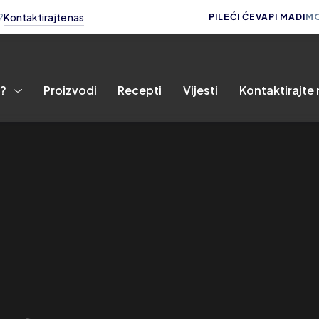
?
Kontaktirajte nas
PILEĆI ĆEVAPI MADI
MO
i?
Proizvodi
Recepti
Vijesti
Kontaktirajte