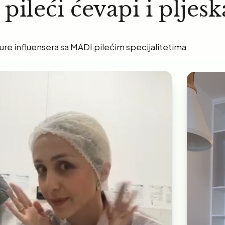
pileći ćevapi i pljesk
ure influensera sa MADI pilećim specijalitetima