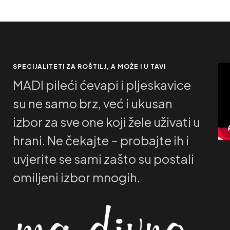
SPECIJALITETI ZA ROŠTILJ, A MOŽE I U TAVI
MADI pileći ćevapi i pljeskavice
su ne samo brz, već i ukusan
izbor za sve one koji žele uživati u
hrani. Ne čekajte – probajte ih i
uvjerite se sami zašto su postali
omiljeni izbor mnogih.