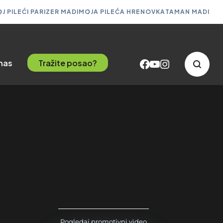
J PILEĆI PARIZER MADI
MOJA PILEĆA HRENOVKA
TAMAN MADI
 nas
Tražite posao?
Pogledaj promotivni video