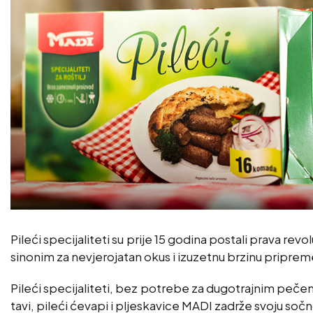
Pileći specijaliteti su prije 15 godina postali prava revo
sinonim za nevjerojatan okus i izuzetnu brzinu priprem
Pileći specijaliteti, bez potrebe za dugotrajnim pečenje
tavi, pileći ćevapi i pljeskavice MADI zadrže svoju sočn