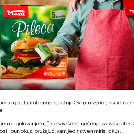
lucija u prehrambenoj industriji. Ovi proizvodi, nikada rani
e.
m ili grilovanjem, čine savršeno rješenje za svaki obrok. B
ost i pun okus, pružajući vam jedinstven miris i okus.