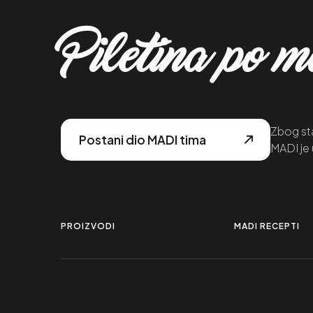
Piletina po 
Zbog sta
Postani dio MADI tima
MADI je 
PROIZVODI
MADI RECEPTI