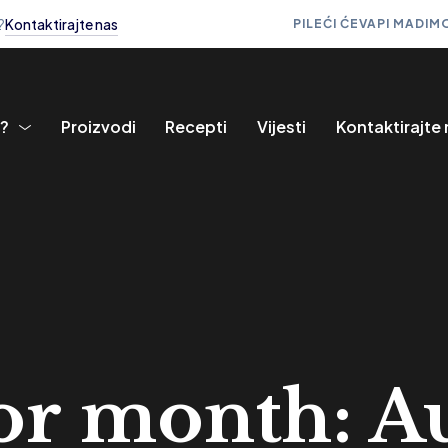
?
Kontaktirajte nas
PILEĆI ĆEVAPI MADI
MO
i?
Proizvodi
Recepti
Vijesti
Kontaktirajte
or month: A