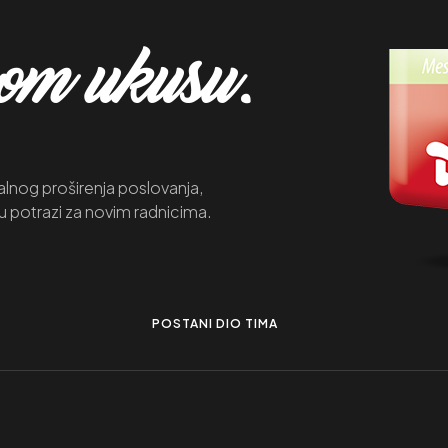
mom ukusu.
lnog proširenja poslovanja,
u potrazi za novim radnicima.
POSTANI DIO TIMA