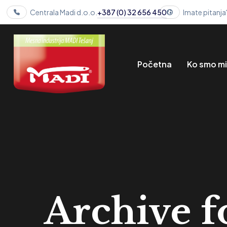
Centrala Madi d.o.o.
+387 (0) 32 656 450
Imate pitanja
Početna
Ko smo m
Archive f