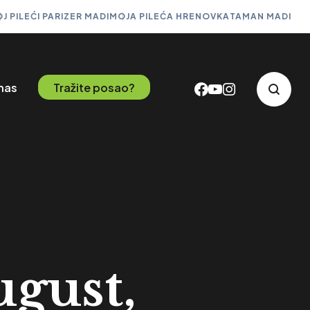
J PILEĆI PARIZER MADI
MOJA PILEĆA HRENOVKA
TAMAN MADI
 nas
Tražite posao?
ugust,