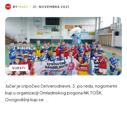
BY
MADI
21. NOVEMBRA 2021.
VIJESTI
Jučer je otpočeo četverodnevni, 3. po redu, nogometni
kup u organizaciji Omladinskog pogona NK TOŠK.
Ovogodišnji kup se ...