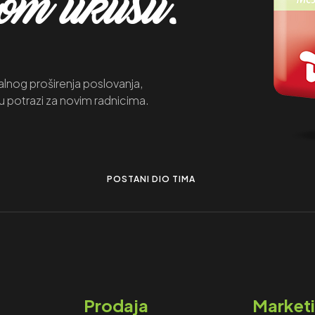
mom ukusu.
lnog proširenja poslovanja,
u potrazi za novim radnicima.
POSTANI DIO TIMA
Prodaja
Market