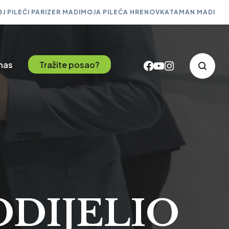
J PILEĆI PARIZER MADI
MOJA PILEĆA HRENOVKA
TAMAN MADI
 nas
Tražite posao?
ODIJELIO