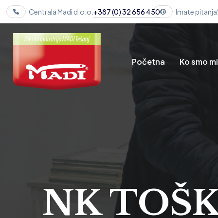
Centrala Madi d.o.o.
+387 (0) 32 656 450
Imate pitanja
Početna
Ko smo m
NK TOŠK