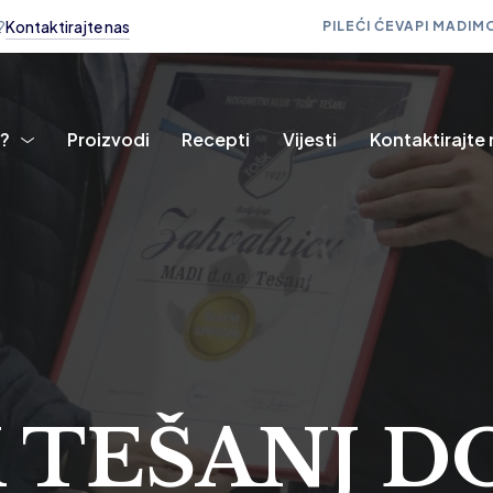
?
Kontaktirajte nas
PILEĆI ĆEVAPI MADI
MO
i?
Proizvodi
Recepti
Vijesti
Kontaktirajte
 TEŠANJ D