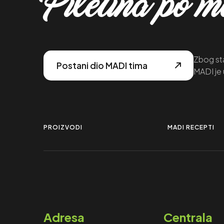
Piletina po 
Zbog sta
Postani dio MADI tima
MADI je 
PROIZVODI
MADI RECEPTI
Adresa
Centrala