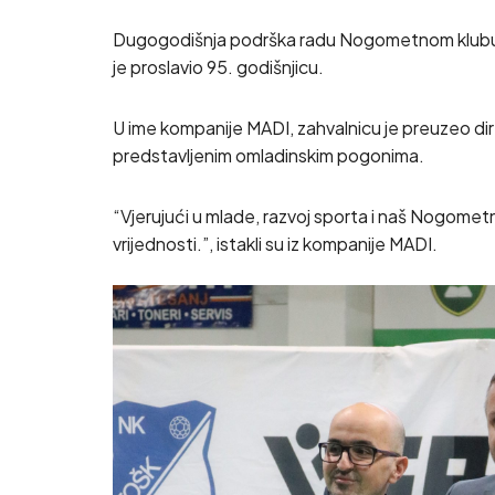
Dugogodišnja podrška radu Nogometnom klubu To
je proslavio 95. godišnjicu.
U ime kompanije MADI, zahvalnicu je preuzeo dire
predstavljenim omladinskim pogonima.
“Vjerujući u mlade, razvoj sporta i naš Nogometn
vrijednosti.”, istakli su iz kompanije MADI.