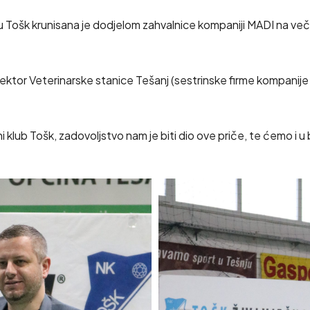
šk krunisana je dodjelom zahvalnice kompaniji MADI na večer
ktor Veterinarske stanice Tešanj (sestrinske firme kompanije M
i klub Tošk, zadovoljstvo nam je biti dio ove priče, te ćemo i 