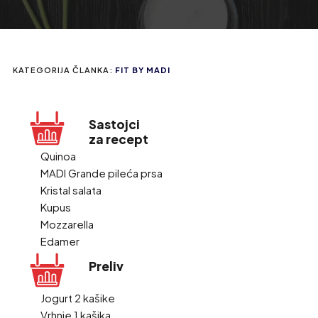
KATEGORIJA ČLANKA:
FIT BY MADI
Sastojci
za recept
Quinoa
MADI Grande pileća prsa
Kristal salata
Kupus
Mozzarella
Edamer
Preliv
Jogurt 2 kašike
Vrhnje 1 kašika