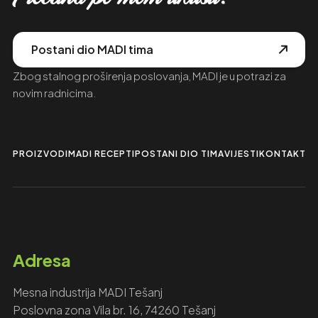
Postani dio MADI tima
Zbog stalnog proširenja poslovanja, MADI je u potrazi za
novim radnicima.
PROIZVODI
MADI RECEPTI
POSTANI DIO TIMA
VIJESTI
KONTAKTIR
Adresa
Mesna industrija MADI Tešanj
Poslovna zona Vila br. 16, 74260 Tešanj