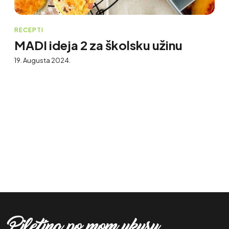
RECEPTI
MADI ideja 2 za školsku užinu
19. Augusta 2024.
Piletina po mom ukusu.