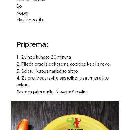
So
Kopar
Maslinovo ulje
Priprema:
1. Quinou kuhate 20 minuta
2. Pileća prsa isjeckate na kockice kao i sireve.
3. Salatu i kupus naribajte sitno
4. Za preliv sastavite sastojke, a zatim prelijte
salatu
Recept pripremila:
Nisveta Sirovina