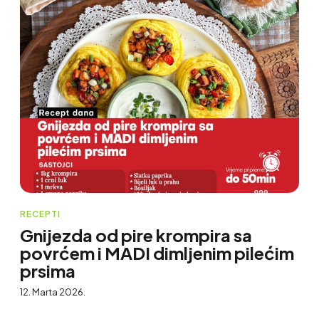
RECEPTI
Gnijezda od pire krompira sa
povrćem i MADI dimljenim pilećim
prsima
12. Marta 2026.