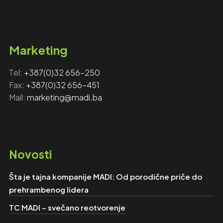
Marketing
Tel:
+‎‎387(0)32 656-250
Fax: ‎‎
+387(0)32 656-451
Mail:
marketing@madi.ba
Novosti
Šta je tajna kompanije MADI: Od porodične priče do
prehrambenog lidera
TC MADI – svečano reotvorenje