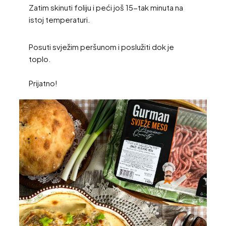
Zatim skinuti foliju i peći još 15-tak minuta na
istoj temperaturi.
Posuti svježim peršunom i poslužiti dok je
toplo.
Prijatno!