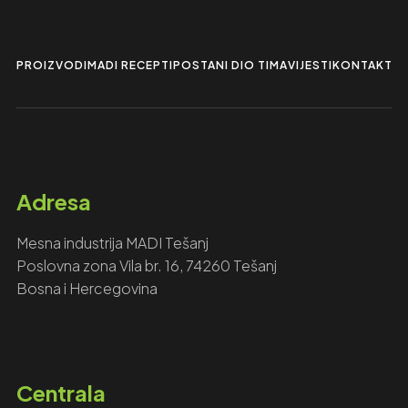
PROIZVODI
MADI RECEPTI
POSTANI DIO TIMA
VIJESTI
KONTAKTIR
Adresa
Mesna industrija MADI Tešanj
Poslovna zona Vila br. 16, 74260 Tešanj
Bosna i Hercegovina
Centrala