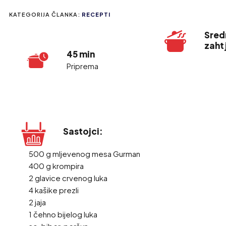
KATEGORIJA ČLANKA:
RECEPTI
Sred
zaht
45 min
Priprema
Sastojci:
500 g mljevenog mesa Gurman
400 g krompira
2 glavice crvenog luka
4 kašike prezli
2 jaja
1 čehno bijelog luka