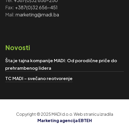
Tel:
+‎‎387(0)32 656-250
Fax: ‎‎
+387(0)32 656-451
Mail:
marketing@madi.ba
Novosti
Šta je tajna kompanije MADI: Od porodične priče do
prehrambenog lidera
TC MADI – svečano reotvorenje
Copyright © 2025 MADI d.o.o. Web stranicu izradila
Marketing agencija EBTEH