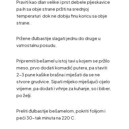
Praviti kao dlan velike i prst debele pljeskavice
pa ih sa obje strane pržiti na srednjoj
temperaturi dok ne dobiju finu koricu sa obje
strane.
Pržene đulbastije slagati jednu do druge u
vatrostalnu posudu.
Pripremiti bešamel u istoj tavi u kojem se pržilo
meso, prvo dodati komadić putera, pa staviti
2-3 pune kašike brašna i miješati da se ne
stvore grudvice. Sipati mlijeko miješajući cijelo
vrijeme, pa dodati i vrhnje za kuhanje, so i biber,
po želji.
Preliti đulbastije bešamelom, pokriti folijom i
peći 30-tak minuta na 220 C.