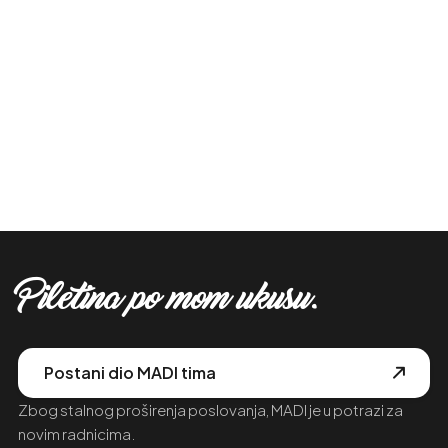
Piletina po mom ukusu.
Postani dio MADI tima
Zbog stalnog proširenja poslovanja, MADI je u potrazi za
novim radnicima.