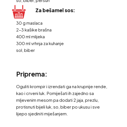
so, biber, peršun
Za bešamel sos:
30 g maslaca
2-3 kašike brašna
400 ml mlijeka
300 ml vrhnja za kuhanje
sol, biber
Priprema:
Oguliti krompir i izrendati ga na krupnije rende,
kao i crveni luk. Pomiješati ih zajedno sa
mljevenim mesom pa dodati 2 jaja, prezlu,
protisnuti bijeli luk, so, biber po ukusu i sve
lijepo sjediniti miješanjem.