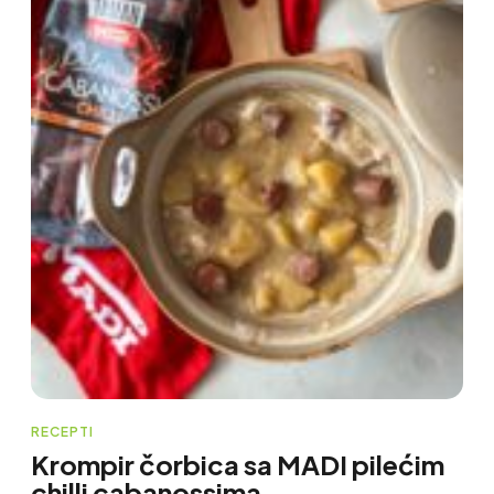
RECEPTI
Krompir čorbica sa MADI pilećim
chilli cabanossima