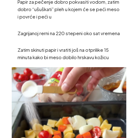
Papir za pečenje dobro pokvasiti vodom, zatim
dobro “ušuškati” pleh u kojem će se peći meso
i povrće i peći u
Zagrijanoj rerni na 220 stepeni oko sat vremena
Zatim skinuti papir i vratiti još na otprilike 15
minuta kako bi meso dobilo hrskavu kožicu