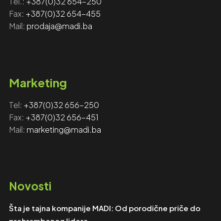
Tel.:
+387(0)32 654-250
Fax:
+387(0)32 654-455
Mail:
prodaja@madi.ba
Marketing
Tel:
+‎‎387(0)32 656-250
Fax: ‎‎
+387(0)32 656-451
Mail:
marketing@madi.ba
Novosti
Šta je tajna kompanije MADI: Od porodične priče do
prehrambenog lidera