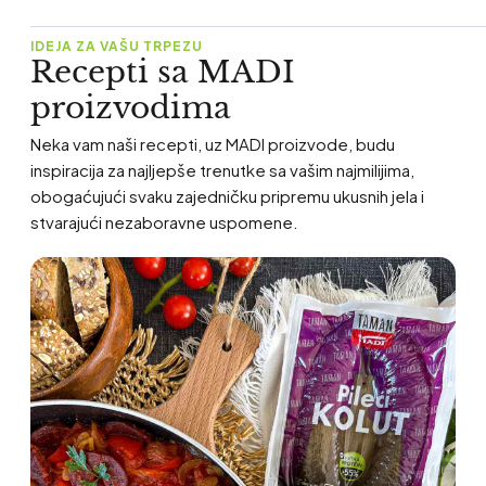
IDEJA ZA VAŠU TRPEZU
Recepti sa MADI
proizvodima
Neka vam naši recepti, uz MADI proizvode, budu
inspiracija za najljepše trenutke sa vašim najmilijima,
obogaćujući svaku zajedničku pripremu ukusnih jela i
stvarajući nezaboravne uspomene.