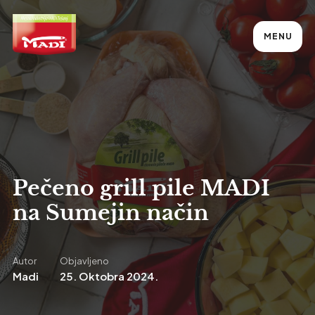
MENU
Pečeno grill pile MADI
na Sumejin način
Autor
Objavljeno
Madi
25. Oktobra 2024.