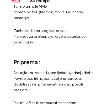
za recept
1 cijelo grill pile MADI
Povrće po želji (krompir, mrkva, luk, cherry
paradajz)
Začini: so, biber, vegeta, prezla
Marinada za piletinu: ulje, crvena paprika, so,
biber i curry
Priprema :
Sastojke za marinadu pomiješati u jednoj zdjelici
Povrće očistiti i isjeći na željene komade,
dodati začine, promiješati i na kraju posuti
prezlom
Piletinu očistiti i premazati marinadom