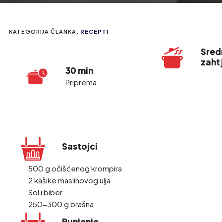
KATEGORIJA ČLANKA:
RECEPTI
Sred
zaht
30 min
Priprema
Sastojci
500 g očišćenog krompira
2 kašike maslinovog ulja
Sol i biber
250-300 g brašna
Punjenje