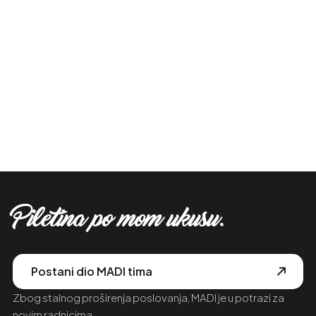
Piletina po mom ukusu.
Postani dio MADI tima
Zbog stalnog proširenja poslovanja, MADI je u potrazi za
novim radnicima.