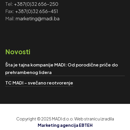
Tel:
+‎‎387(0)32 656-250
Fax: ‎‎
+387(0)32 656-451
Mail:
marketing@madi.ba
Novosti
Šta je tajna kompanije MADI: Od porodične priče do
prehrambenog lidera
TC MADI – svečano reotvorenje
Copyright © 2025 MADI d.o.o. Web stranicu izradila
Marketing agencija EBTEH