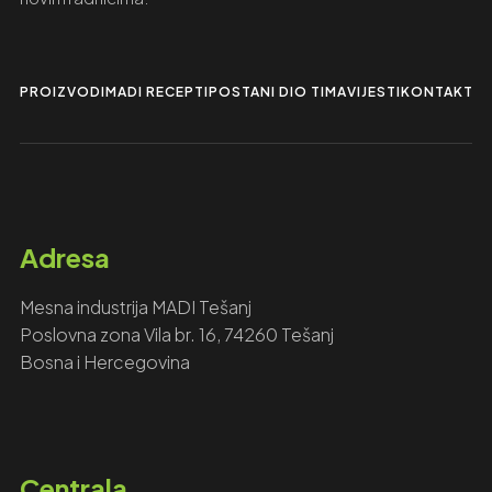
PROIZVODI
MADI RECEPTI
POSTANI DIO TIMA
VIJESTI
KONTAKTIR
Adresa
Mesna industrija MADI Tešanj
Poslovna zona Vila br. 16, 74260 Tešanj
Bosna i Hercegovina
Centrala