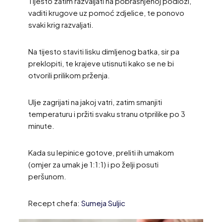
Tijesto zatim razvaljati na pobrašnjenoj podlozi,
vaditi krugove uz pomoć zdjelice, te ponovo
svaki krig razvaljati.
Na tijesto staviti lisku dimljenog batka, sir pa
preklopiti, te krajeve utisnuti kako se ne bi
otvorili prilikom prženja.
Ulje zagrijati na jakoj vatri, zatim smanjiti
temperaturu i pržiti svaku stranu otprilike po 3
minute.
Kada su lepinice gotove, preliti ih umakom
(omjer za umak je 1:1:1) i po želji posuti
peršunom.
Recept chefa:
Sumeja Suljic