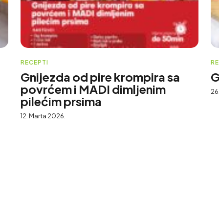
RECEPTI
RE
Gnijezda od pire krompira sa
G
povrćem i MADI dimljenim
26
pilećim prsima
12. Marta 2026.