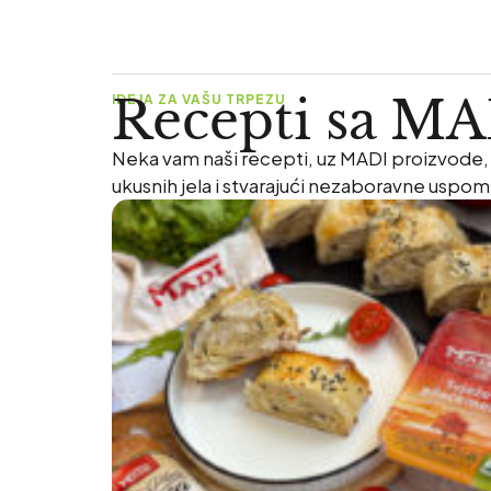
Recepti sa M
IDEJA ZA VAŠU TRPEZU
Neka vam naši recepti, uz MADI proizvode, b
ukusnih jela i stvarajući nezaboravne uspo