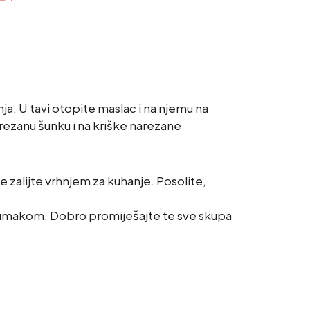
. U tavi otopite maslac i na njemu na
arezanu šunku i na kriške narezane
e zalijte vrhnjem za kuhanje. Posolite,
s umakom. Dobro promiješajte te sve skupa
.