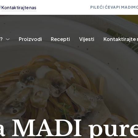
?
Kontaktirajte nas
PILEĆI ĆEVAPI MADI
MO
i?
Proizvodi
Recepti
Vijesti
Kontaktirajte
sa MADI pu