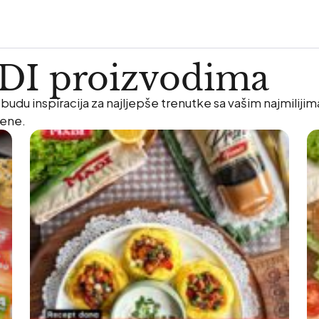
ADI proizvodima
udu inspiracija za najljepše trenutke sa vašim najmilij
mene.