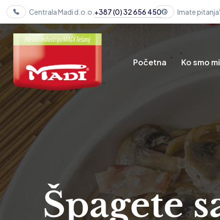
Centrala Madi d.o.o.
+387 (0) 32 656 450
Imate pitanja
Početna
Ko smo m
Špagete 