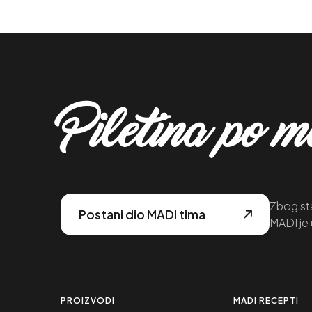
Piletina po 
Zbog sta
Postani dio MADI tima
MADI je 
PROIZVODI
MADI RECEPTI