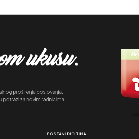
mom ukusu.
lnog proširenja poslovanja,
u potrazi za novim radnicima.
POSTANI DIO TIMA