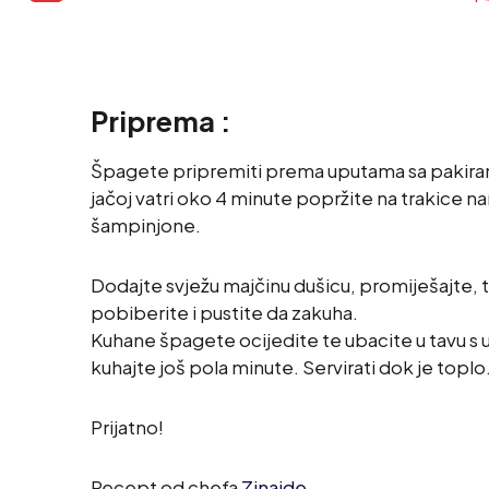
Priprema :
Špagete pripremiti prema uputama sa pakiranja
jačoj vatri oko 4 minute popržite na trakice n
šampinjone.
Dodajte svježu majčinu dušicu, promiješajte, t
pobiberite i pustite da zakuha.
Kuhane špagete ocijedite te ubacite u tavu 
kuhajte još pola minute. Servirati dok je toplo
Prijatno!
Recept od chefa
Zinaide