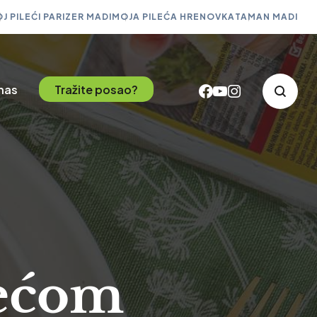
J PILEĆI PARIZER MADI
MOJA PILEĆA HRENOVKA
TAMAN MADI
 nas
Tražite posao?
rećom