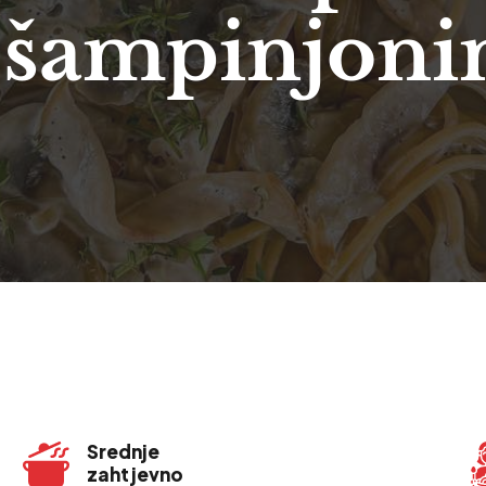
 šampinjon
Srednje
zahtjevno