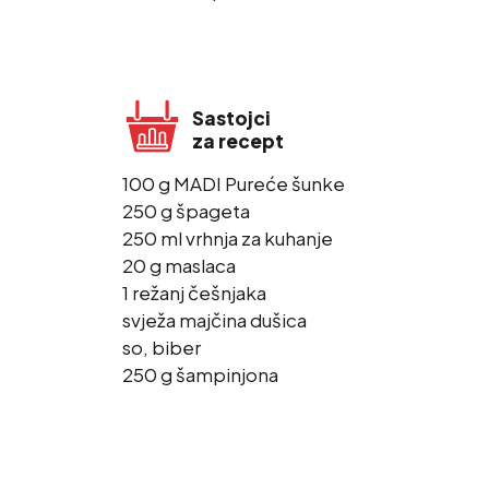
Sastojci
za recept
100 g MADI Pureće šunke
250 g špageta
250 ml vrhnja za kuhanje
20 g maslaca
1 režanj češnjaka
svježa majčina dušica
so, biber
250 g šampinjona