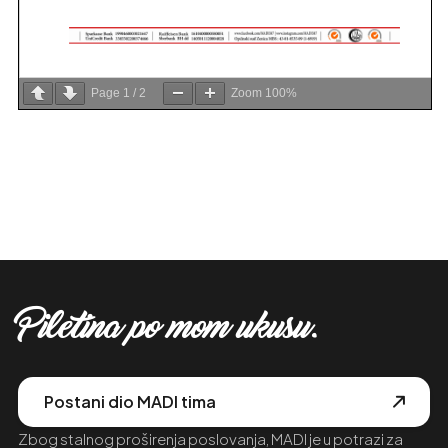
Page
1
/
2
Zoom
100%
Piletina po mom ukusu.
Postani dio MADI tima
Zbog stalnog proširenja poslovanja, MADI je u potrazi za