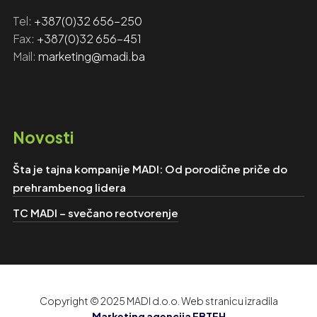
Tel:
+‎‎387(0)32 656-250
Fax: ‎‎
+387(0)32 656-451
Mail:
marketing@madi.ba
Novosti
Šta je tajna kompanije MADI: Od porodične priče do
prehrambenog lidera
TC MADI – svečano reotvorenje
Copyright © 2025 MADI d.o.o. Web stranicu izradila
Marketing agencija EBTEH