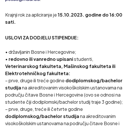
Krajnji rok za apliciranje je
15.10.2023. godine do 16:00
sati.
USLOVI ZA DODJELU STIPENDIJE:
• državljanin Bosne i Hercegovine;
•
redovno ili vanredno upisani
studenti,
Veterinarskog fakulteta, Mašinskog fakulteta ili
Elektrotehničkog fakulteta:
– prve, druge ili treće godine
dodiplomskog/bachelor
studija
na akreditovanim visokoškolskim ustanovama na
području čitave Bosne i Hercegovine (ovo se odnosi na
studente čiji dodiplomski/bachelor studij traje 3 godine);
– prve, druge, treće ili četvrte godine
dodiplomskog/bachelor studija
na akreditovanim
visokoškolskim ustanovama na području čitave Bosne i