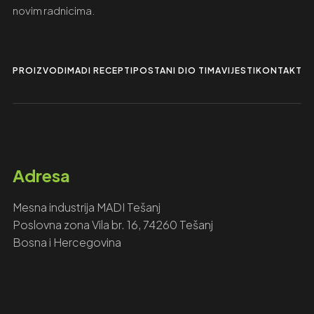
novim radnicima.
PROIZVODI
MADI RECEPTI
POSTANI DIO TIMA
VIJESTI
KONTAKTIR
Adresa
Mesna industrija MADI Tešanj
Poslovna zona Vila br. 16, 74260 Tešanj
Bosna i Hercegovina