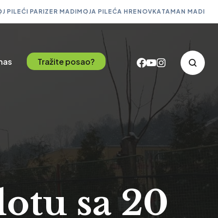
J PILEĆI PARIZER MADI
MOJA PILEĆA HRENOVKA
TAMAN MADI
 nas
Tražite posao?
otu sa 20