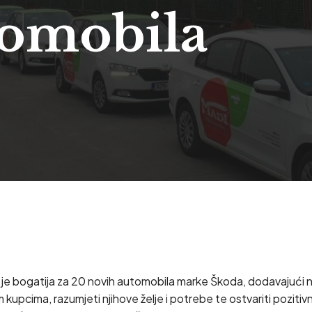
tomobila
je bogatija za 20 novih automobila marke Škoda, dodavajući nov
im kupcima, razumjeti njihove želje i potrebe te ostvariti pozit