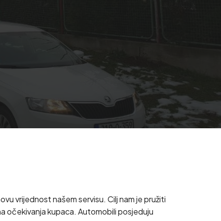
u vrijednost našem servisu. Cilj nam je pružiti
ivna očekivanja kupaca. Automobili posjeduju