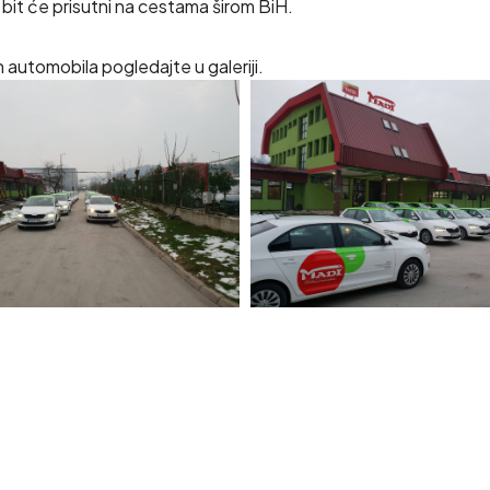
 bit će prisutni na cestama širom BiH.
ih automobila pogledajte u galeriji.