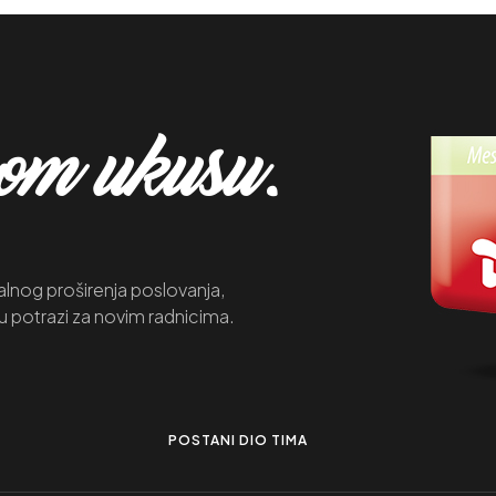
mom ukusu.
lnog proširenja poslovanja,
u potrazi za novim radnicima.
POSTANI DIO TIMA