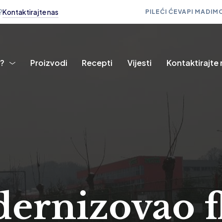
?
Kontaktirajte nas
PILEĆI ĆEVAPI MADI
MO
i?
Proizvodi
Recepti
Vijesti
Kontaktirajte
rnizovao fl