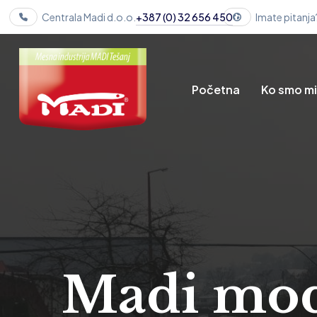
Centrala Madi d.o.o.
+387 (0) 32 656 450
Imate pitanja
Početna
Ko smo m
Madi mode