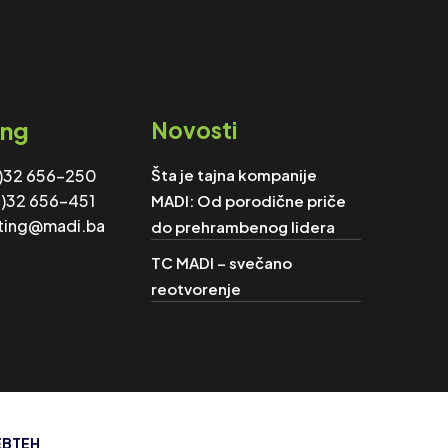
ing
Novosti
0)32 656-250
Šta je tajna kompanije
)32 656-451
MADI: Od porodične priče
ting@madi.ba
do prehrambenog lidera
TC MADI – svečano
reotvorenje
 EBTEH