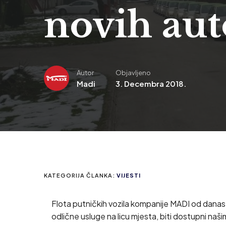
novih au
Autor
Objavljeno
Madi
3. Decembra 2018.
KATEGORIJA ČLANKA:
VIJESTI
Flota putničkih vozila kompanije MADI od danas 
odlične usluge na licu mjesta, biti dostupni naš