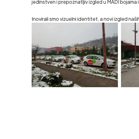
jedinstven i prepoznatljiv izgled u MADI bojama i
Inovirali smo vizuelni identitet, a novi izgled naš