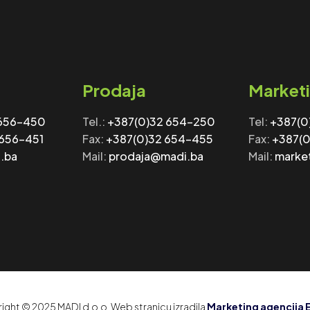
Prodaja
Market
 656-450
Tel.:
+387(0)32 654-250
Tel:
+‎‎387(
 656-451
Fax:
+387(0)32 654-455
Fax: ‎‎
+387(0
.ba
Mail:
prodaja@madi.ba
Mail:
marke
ight © 2025 MADI d.o.o. Web stranicu izradila
Marketing agencija