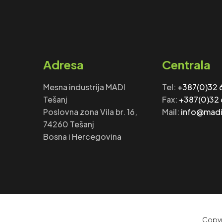
Adresa
Centrala
Mesna industrija MADI
Tel:
+387(0)32
Tešanj
Fax: ‎‎
+387(0)32
Poslovna zona Vila br. 16,
Mail:
info@madi
74260 Tešanj
Bosna i Hercegovina
Copyr