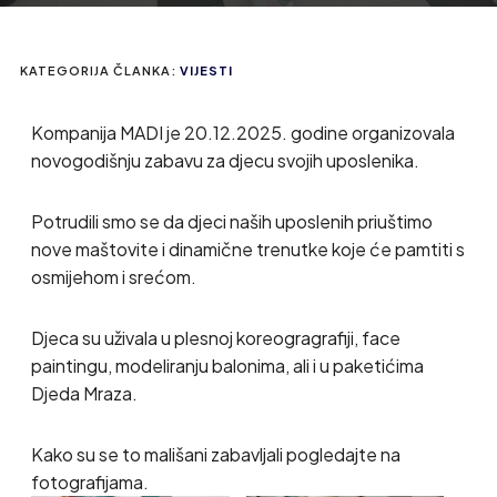
KATEGORIJA ČLANKA:
VIJESTI
Kompanija MADI je 20.12.2025. godine organizovala
novogodišnju zabavu za djecu svojih uposlenika.
Potrudili smo se da djeci naših uposlenih priuštimo
nove maštovite i dinamične trenutke koje će pamtiti s
osmijehom i srećom.
Djeca su uživala u plesnoj koreogragrafiji, face
paintingu, modeliranju balonima, ali i u paketićima
Djeda Mraza.
Kako su se to mališani zabavljali pogledajte na
fotografijama.