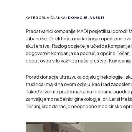
KATEGORIJA ČLANKA:
DONACIJE
,
VIJESTI
Predstvanici kompanije MADI posjetili su porodili
Jabandžić, Direktorica marketinga i općih poslova, 
akušerstva. Razlog posjete je učešće kompanije 
odgovornih kompanija sa područja općine Tešanj. N
poput ovog vrlo važni za naše društvo. Kompanija 
Pored donacije ultrazvuka odjelu ginekologije i a
trudnica i majki na ovom odjelu, kao i rad zaposle
Također želimo pružiti majkama i bebama ugodniji 
zahvaljujemo načelnici ginekologije, dr. Larisi M
Tešanj, kroz donacije neophodne medicinske oprem