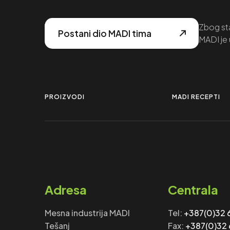
Zbog sta
Postani dio MADI tima
MADI je 
PROIZVODI
MADI RECEPTI
Adresa
Centrala
Mesna industrija MADI
Tel:
+387(0)32
Tešanj
Fax: ‎‎
+387(0)32