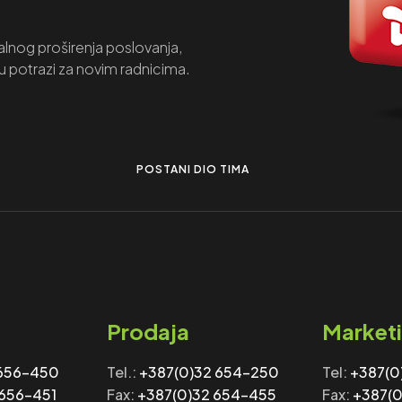
lnog proširenja poslovanja,
u potrazi za novim radnicima.
POSTANI DIO TIMA
Prodaja
Market
 656-450
Tel.:
+387(0)32 654-250
Tel:
+‎‎387(
 656-451
Fax:
+387(0)32 654-455
Fax: ‎‎
+387(0