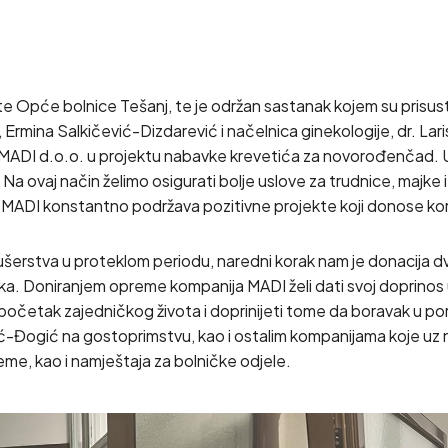
šte Opće bolnice Tešanj, te je održan sastanak kojem su prisu
Ermina Salkičević-Dizdarević i načelnica ginekologije, dr. Lari
MADI d.o.o. u projektu nabavke krevetića za novorođenčad. U
a ovaj način želimo osigurati bolje uslove za trudnice, majke
MADI konstantno podržava pozitivne projekte koji donose koris
kušerstva u proteklom periodu, naredni korak nam je donacija d
nika. Doniranjem opreme kompanija MADI želi dati svoj doprinos 
početak zajedničkog života i doprinijeti tome da boravak u p
ešić-Đogić na gostoprimstvu, kao i ostalim kompanijama koje u
e, kao i namještaja za bolničke odjele.