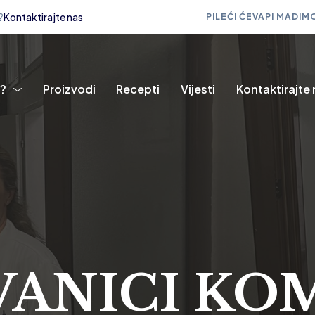
?
Kontaktirajte nas
PILEĆI ĆEVAPI MADI
MO
i?
Proizvodi
Recepti
Vijesti
Kontaktirajte
ANICI KO