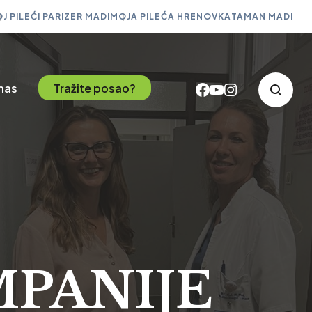
J PILEĆI PARIZER MADI
MOJA PILEĆA HRENOVKA
TAMAN MADI
 nas
Tražite posao?
MPANIJE