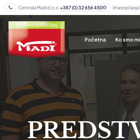
Centrala Madi d.o.o.
+387 (0) 32 656 450
Imate pitanja
Početna
Ko smo m
PREDSTV