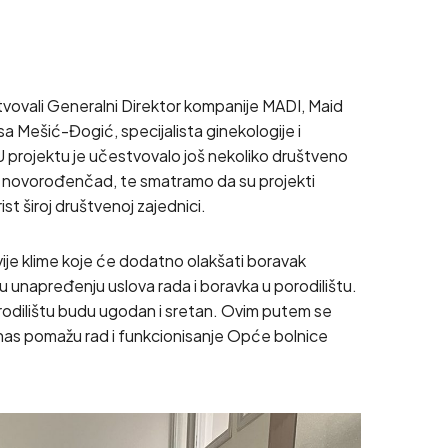
stvovali Generalni Direktor kompanije MADI, Maid
sa Mešić-Đogić, specijalista ginekologije i
 projektu je učestvovalo još nekoliko društveno
 i novorođenčad, te smatramo da su projekti
t široj društvenoj zajednici.
vije klime koje će dodatno olakšati boravak
u unapređenju uslova rada i boravka u porodilištu.
orodilištu budu ugodan i sretan. Ovim putem se
z nas pomažu rad i funkcionisanje Opće bolnice