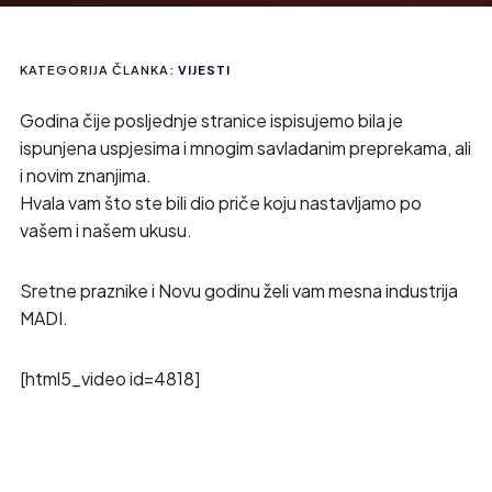
KATEGORIJA ČLANKA:
VIJESTI
Godina čije posljednje stranice ispisujemo bila je
ispunjena uspjesima i mnogim savladanim preprekama, ali
i novim znanjima.
Hvala vam što ste bili dio priče koju nastavljamo po
vašem i našem ukusu.
Sretne praznike i Novu godinu želi vam mesna industrija
MADI.
[html5_video id=4818]