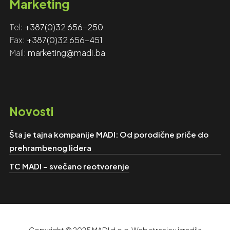
Marketing
Tel:
+‎‎387(0)32 656-250
Fax: ‎‎
+387(0)32 656-451
Mail:
marketing@madi.ba
Novosti
Šta je tajna kompanije MADI: Od porodične priče do
prehrambenog lidera
TC MADI – svečano reotvorenje
Copyright © 2025 MADI d.o.o. Web stranicu izradila