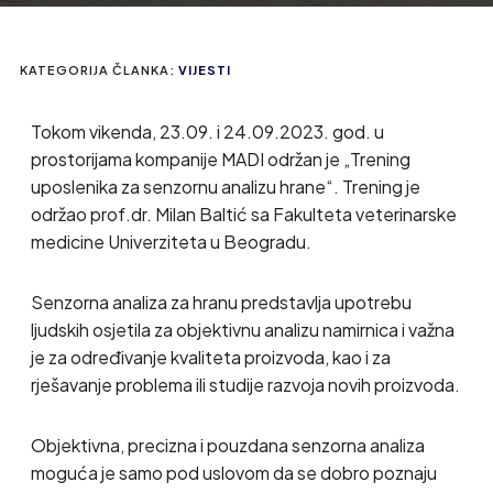
KATEGORIJA ČLANKA:
VIJESTI
Tokom vikenda, 23.09. i 24.09.2023. god. u
prostorijama kompanije MADI održan je „Trening
uposlenika za senzornu analizu hrane“. Trening je
održao prof.dr. Milan Baltić sa Fakulteta veterinarske
medicine Univerziteta u Beogradu.
Senzorna analiza za hranu predstavlja upotrebu
ljudskih osjetila za objektivnu analizu namirnica i važna
je za određivanje kvaliteta proizvoda, kao i za
rješavanje problema ili studije razvoja novih proizvoda.
Objektivna, precizna i pouzdana senzorna analiza
moguća je samo pod uslovom da se dobro poznaju