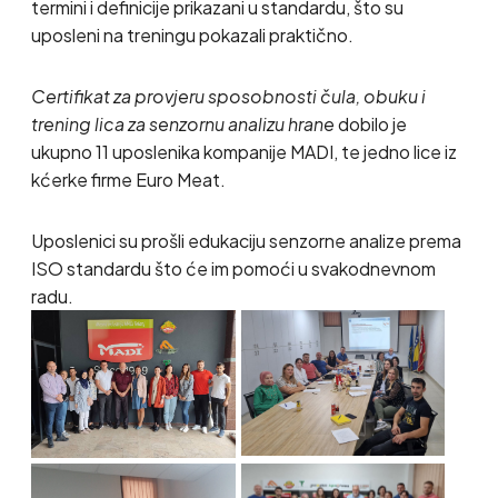
termini i definicije prikazani u standardu, što su
uposleni na treningu pokazali praktično.
Certifikat za provjeru sposobnosti čula, obuku i
trening lica za senzornu analizu hrane
dobilo je
ukupno 11 uposlenika kompanije MADI, te jedno lice iz
kćerke firme Euro Meat.
Uposlenici su prošli edukaciju senzorne analize prema
ISO standardu što će im pomoći u svakodnevnom
radu.