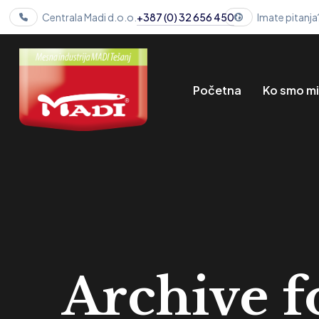
Centrala Madi d.o.o.
+387 (0) 32 656 450
Imate pitanja
Početna
Ko smo m
Archive 