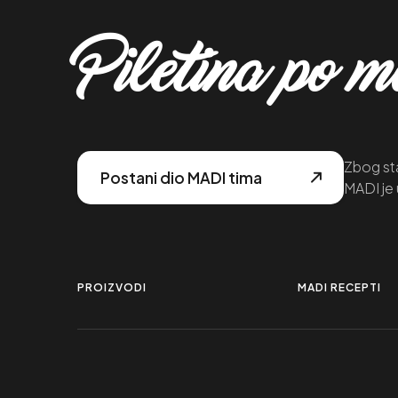
Piletina po 
Zbog sta
Postani dio MADI tima
MADI je 
PROIZVODI
MADI RECEPTI