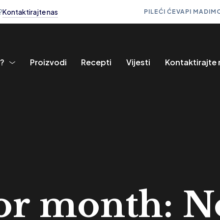
?
Kontaktirajte nas
PILEĆI ĆEVAPI MADI
MO
i?
Proizvodi
Recepti
Vijesti
Kontaktirajte
for month: 