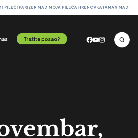
J PILEĆI PARIZER MADI
MOJA PILEĆA HRENOVKA
TAMAN MADI
 nas
Tražite posao?
Novembar,