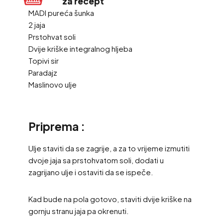
za recept
MADI pureća šunka
2 jaja
Prstohvat soli
Dvije kriške integralnog hljeba
Topivi sir
Paradajz
Maslinovo ulje
Priprema :
Ulje staviti da se zagrije, a za to vrijeme izmutiti
dvoje jaja sa prstohvatom soli, dodati u
zagrijano ulje i ostaviti da se ispeče.
Kad bude na pola gotovo, staviti dvije kriške na
gornju stranu jaja pa okrenuti.