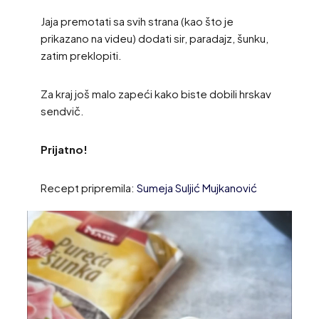
Jaja premotati sa svih strana (kao što je
prikazano na videu) dodati sir, paradajz, šunku,
zatim preklopiti.
Za kraj još malo zapeći kako biste dobili hrskav
sendvič.
Prijatno!
Recept pripremila:
Sumeja Suljić Mujkanović