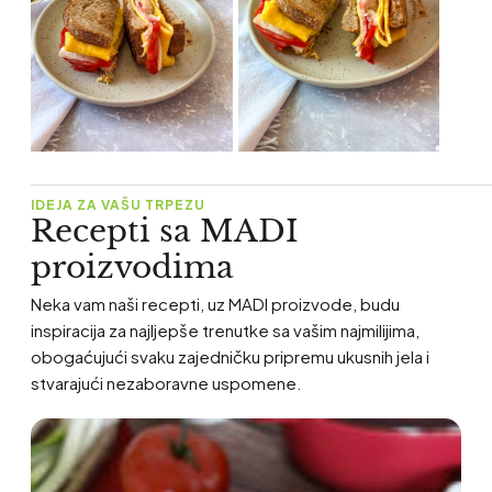
IDEJA ZA VAŠU TRPEZU
Recepti sa MADI
proizvodima
Neka vam naši recepti, uz MADI proizvode, budu
inspiracija za najljepše trenutke sa vašim najmilijima,
obogaćujući svaku zajedničku pripremu ukusnih jela i
stvarajući nezaboravne uspomene.