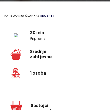
KATEGORIJA ČLANKA:
RECEPTI
20 min
Priprema
Srednje
zahtjevno
1 osoba
Sastojci